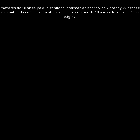
SANLÚCAR DE BARRAMEDA
Política de cookies
Política de Privacidad
Aviso Legal
 a mayores de 18 años, ya que contiene información sobre vino y brandy. Al acce
este contenido no te resulta ofensiva. Si eres menor de 18 años o la legislación de
Con una visión panorámica de unos 150º de Sur a
página.
Noroeste, en este punto panorámico se puede observar
una gran zona de viñedo de los pagos de Miraflores,
Pastrana y Carrascal. La vista...