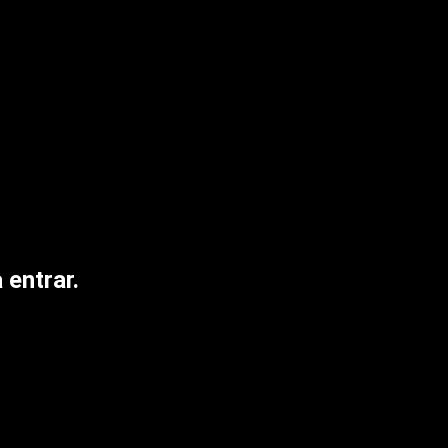
 entrar.
AS
HACIENDA EL CHARRUADO