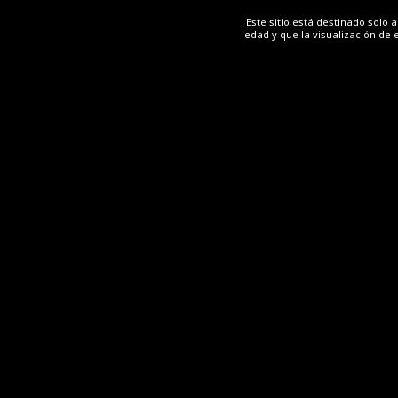
SANLÚCAR DE BARRAMEDA
Este sitio está destinado solo
edad y que la visualización de 
Finca El Algarrobo se dedica a la gestión y realización de
eventos y celebraciones. Se trata de una edificación
cerrada de nueva planta ubicada en el Pago de
Miraflores y rodeada de viñas, lo que...