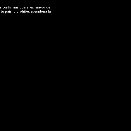
SANLÚCAR DE BARRAMEDA
der confirmas que eres mayor de
 tu país lo prohíbe, abandona la
Casa de viñas del siglo XIX, propia de las tradicionales
casas del Marco de Jerez y el Bajo Guadalquivir. Su
nombre tiene origen en una antigua labor agrícola que
se realizaba en las viñas en la...