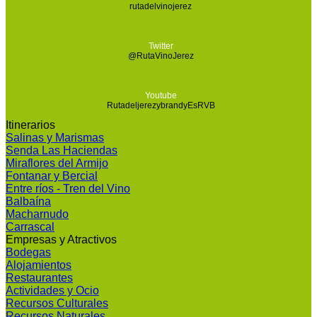
rutadelvinojerez
Twitter
@RutaVinoJerez
Youtube
RutadeljerezybrandyEsRVB
Itinerarios
Salinas y Marismas
Senda Las Haciendas
Miraflores del Armijo
Fontanar y Bercial
Entre ríos - Tren del Vino
Balbaína
Macharnudo
Carrascal
Empresas y Atractivos
Bodegas
Alojamientos
Restaurantes
Actividades y Ocio
Recursos Culturales
Recursos Naturales