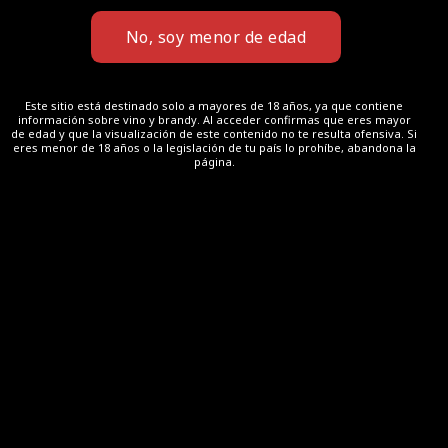
Este sitio está destinado solo a mayores de 18 años, ya que contiene
información sobre vino y brandy. Al acceder confirmas que eres mayor
de edad y que la visualización de este contenido no te resulta ofensiva. Si
eres menor de 18 años o la legislación de tu país lo prohíbe, abandona la
página.