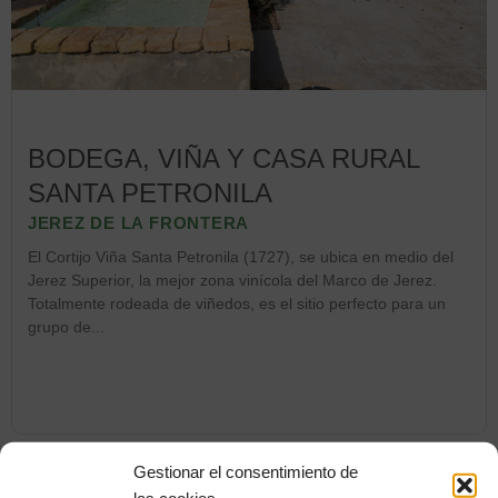
BODEGA, VIÑA Y CASA RURAL
SANTA PETRONILA
JEREZ DE LA FRONTERA
El Cortijo Viña Santa Petronila (1727), se ubica en medio del
Jerez Superior, la mejor zona vinícola del Marco de Jerez.
Totalmente rodeada de viñedos, es el sitio perfecto para un
grupo de...
Gestionar el consentimiento de
las cookies