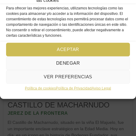
Para ofrecer las mejores experiencias, utilizamos tecnologías como las
cookies para almacenar y/o acceder a la información del dispositivo. El
consentimiento de estas tecnologías nos permitirá procesar datos como el
comportamiento de navegación o las identificaciones únicas en este sitio.
No consentir o retirar el consentimiento, puede afectar negativamente a
ciertas características y funciones.
ACEPTAR
DENEGAR
VER PREFERENCIAS
Política de cookies
Política de Privacidad
Aviso Legal
CASTILLO DE MACHARNUDO
JEREZ DE LA FRONTERA
El Castillo de Macharnudo, situado en la viña El Majuelo, fue
un importante enclave estratégico en la Edad Media. Hoy en
día, es un icono en la historia de Bodegas Fundador, sus...